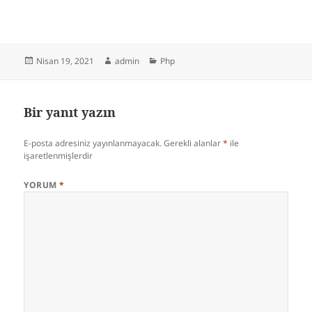
Yayın
Yazar
Kategoriler
Nisan 19, 2021
admin
Php
tarihi
Bir yanıt yazın
E-posta adresiniz yayınlanmayacak.
Gerekli alanlar
*
ile
işaretlenmişlerdir
YORUM
*