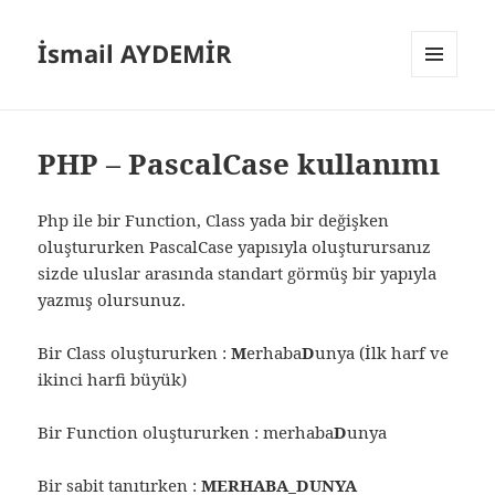
İsmail AYDEMİR
MENÜ
VE
BILEŞENLER
PHP – PascalCase kullanımı
Php ile bir Function, Class yada bir değişken
oluştururken PascalCase yapısıyla oluşturursanız
sizde uluslar arasında standart görmüş bir yapıyla
yazmış olursunuz.
Bir Class oluştururken :
M
erhaba
D
unya (İlk harf ve
ikinci harfi büyük)
Bir Function oluştururken : merhaba
D
unya
Bir sabit tanıtırken :
MERHABA_DUNYA