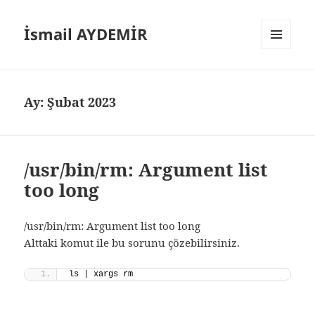
İsmail AYDEMİR
MENÜ
VE
BILEŞENLER
Ay:
Şubat 2023
/usr/bin/rm: Argument list
too long
/usr/bin/rm: Argument list too long
Alttaki komut ile bu sorunu çözebilirsiniz.
ls | xargs rm