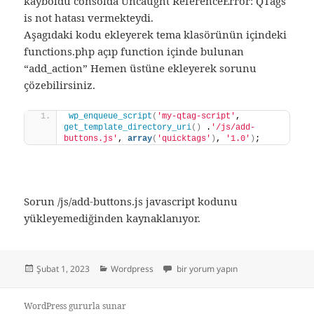
kayboldu consolda Uncaught ReferenceError: QTags
is not hatası vermekteydi.
Aşagıdaki kodu ekleyerek tema klasörünün içindeki
functions.php açıp function içinde bulunan
“add_action” Hemen üstüne ekleyerek sorunu
çözebilirsiniz.
wp_enqueue_script
(
'my-qtag-script'
, 
get_template_directory_uri
()
 .
'/js/add-
buttons.js'
, 
array
(
'quicktags'
)
, 
'1.0'
)
;
Sorun /js/add-buttons.js javascript kodunu
yükleyemediğinden kaynaklanıyor.
Yayın
Kategoriler
Uncaught ReferenceError: QTags is n
Şubat 1, 2023
Wordpress
bir yorum yapın
tarihi
WordPress gururla sunar