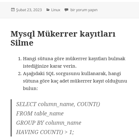
Yayın
Kategoriler
/usr/bin/rm: Argument list too long için
Şubat 23, 2023
Linux
bir yorum yapın
tarihi
Mysql Mükerrer kayıtları
Silme
Hangi sütuna göre mükerrer kayıtları bulmak
istediğinize karar verin.
Aşağıdaki SQL sorgusunu kullanarak, hangi
sütuna göre kaç adet mükerrer kayıt olduğunu
bulun:
SELECT column_name, COUNT()
FROM table_name
GROUP BY column_name
HAVING COUNT() > 1;