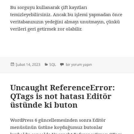
Bu sorguyu kullanarak çift kayıtları
temizleyebilirsiniz. Ancak bu işlemi yapmadan önce
veritabanınızın yedeğini almayı unutmayın, çünkü
verileri geri getirmek zor olabilir.
Yayın
Kategoriler
Mysql Mükerrer kayıtları Silme için
Şubat 14, 2023
SQL
bir yorum yapın
tarihi
Uncaught ReferenceError:
QTags is not hatası Editör
üstünde ki buton
WordPress 6 güncellemesinden sonra Editör
menüsünün üstüne koyduğumuz butonlar