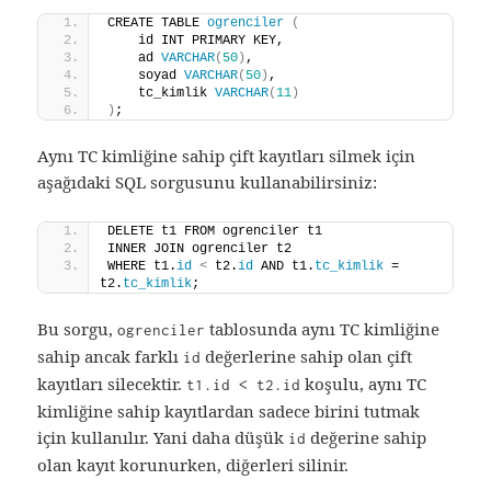
CREATE TABLE 
ogrenciler
(
    id INT PRIMARY KEY,
    ad 
VARCHAR
(
50
)
,
    soyad 
VARCHAR
(
50
)
,
    tc_kimlik 
VARCHAR
(
11
)
)
;
Aynı TC kimliğine sahip çift kayıtları silmek için
aşağıdaki SQL sorgusunu kullanabilirsiniz:
DELETE t1 FROM ogrenciler t1
INNER JOIN ogrenciler t2 
WHERE t1.
id
<
 t2.
id
 AND t1.
tc_kimlik
 = 
t2.
tc_kimlik
;
Bu sorgu,
tablosunda aynı TC kimliğine
ogrenciler
sahip ancak farklı
değerlerine sahip olan çift
id
kayıtları silecektir.
koşulu, aynı TC
t1.id < t2.id
kimliğine sahip kayıtlardan sadece birini tutmak
için kullanılır. Yani daha düşük
değerine sahip
id
olan kayıt korunurken, diğerleri silinir.