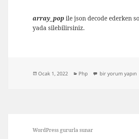
array_pop
ile json decode ederken so
yada silebilirsiniz.
Yayın
Kategoriler
PHP – Json veya a
Ocak 1, 2022
Php
bir yorum yapın
tarihi
WordPress gururla sunar