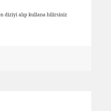
n diziyi alıp kullana bilirsiniz
rraydaki son diziyi alma için