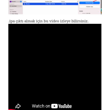
.ipa çıktı almak için bu video izleye bilirsiniz.