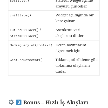
Stateful widget içinde
setState()
arayüzü günceller
Widget açıldığında bir
initState()
kere çalışır
/
Asenkron veri
FutureBuilder()
akışlarını dinler
StreamBuilder()
Ekran boyutlarını
MediaQuery.of(context)
öğrenmek için
Tıklama, sürükleme gibi
GestureDetector()
dokunma olaylarını
dinler
Bonus – Hızlı İş Akışları