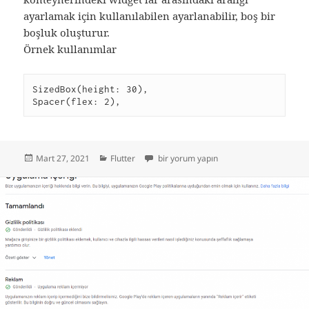
ayarlamak için kullanılabilen ayarlanabilir, boş bir
boşluk oluşturur.
Örnek kullanımlar
SizedBox(height: 30),

Yayın
Kategoriler
Flutter spacer nedir için
Mart 27, 2021
Flutter
bir yorum yapın
tarihi