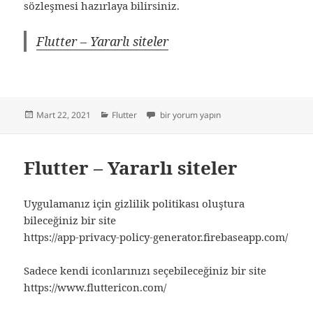
sözleşmesi hazırlaya bilirsiniz.
Flutter – Yararlı siteler
Yayın
Kategoriler
android.permission.CAMERA Hatası için
Mart 22, 2021
Flutter
bir yorum yapın
tarihi
Flutter – Yararlı siteler
Uygulamanız için gizlilik politikası oluştura
bileceğiniz bir site
https://app-privacy-policy-generator.firebaseapp.com/
Sadece kendi iconlarınızı seçebileceğiniz bir site
https://www.fluttericon.com/