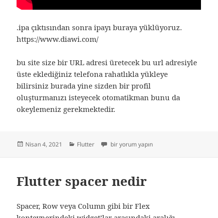
.ipa çıktısından sonra ipayı buraya yüklüyoruz.
https://www.diawi.com/
bu site size bir URL adresi üretecek bu url adresiyle
üste eklediğiniz telefona rahatlıkla yükleye
bilirsiniz burada yine sizden bir profil
oluşturmanızı isteyecek otomatikman bunu da
okeylemeniz gerekmektedir.
Yayın
Kategoriler
iPhone Telefona dışarıdan .ipa yükleme i
Nisan 4, 2021
Flutter
bir yorum yapın
tarihi
Flutter spacer nedir
Spacer, Row veya Column gibi bir Flex
konteynerindeki widget’lar arasındaki aralığı