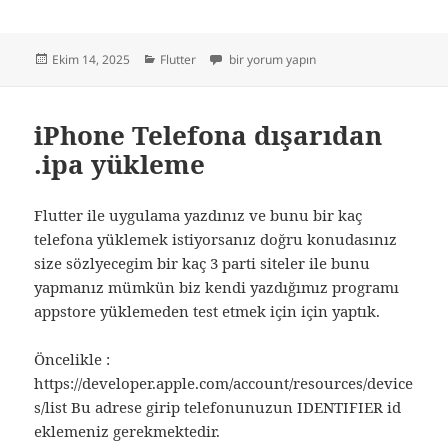
Yayın
Kategoriler
macOS olmadan iPhone’a uygulama yükl
Ekim 14, 2025
Flutter
bir yorum yapın
tarihi
iPhone Telefona dışarıdan
.ipa yükleme
Flutter ile uygulama yazdınız ve bunu bir kaç
telefona yüklemek istiyorsanız doğru konudasınız
size sözlyecegim bir kaç 3 parti siteler ile bunu
yapmanız mümkün biz kendi yazdığımız programı
appstore yüklemeden test etmek için için yaptık.
Öncelikle :
https://developer.apple.com/account/resources/device
s/list Bu adrese girip telefonunuzun IDENTIFIER id
eklemeniz gerekmektedir.