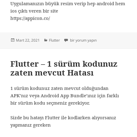
Uygulamanızın büyük resim verip hep android hem
ios çıktı veren bir site
https://appicon.co/
Yayın
Kategoriler
Flutter – Yararlı siteler için
Mart 22, 2021
Flutter
bir yorum yapın
tarihi
Flutter – 1 sürüm kodunuz
zaten mevcut Hatası
1 sürüm kodunuz zaten mevcut olduğundan
APK’nız veya Android App Bundle’ınız için farklı
bir sürüm kodu seçmeniz gerekiyor.
Sizde bu hatayı Flutter ile kodlarken alıyorsanız
yapmanız gereken