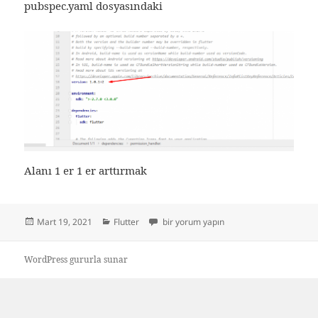
pubspec.yaml dosyasındaki
Alanı 1 er 1 er arttırmak
Yayın
Kategoriler
Flutter – 1 sürüm kodunuz zaten mevcut 
Mart 19, 2021
Flutter
bir yorum yapın
tarihi
WordPress gururla sunar