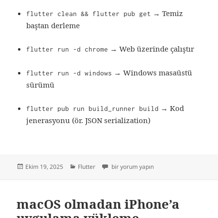
→ Temiz
flutter clean && flutter pub get
baştan derleme
→ Web üzerinde çalıştır
flutter run -d chrome
→ Windows masaüstü
flutter run -d windows
sürümü
→ Kod
flutter pub run build_runner build
jenerasyonu (ör. JSON serialization)
Yayın
Kategoriler
En Çok Kullanılan Flutter Komutları için
Ekim 19, 2025
Flutter
bir yorum yapın
tarihi
macOS olmadan iPhone’a
uygulama yükleme