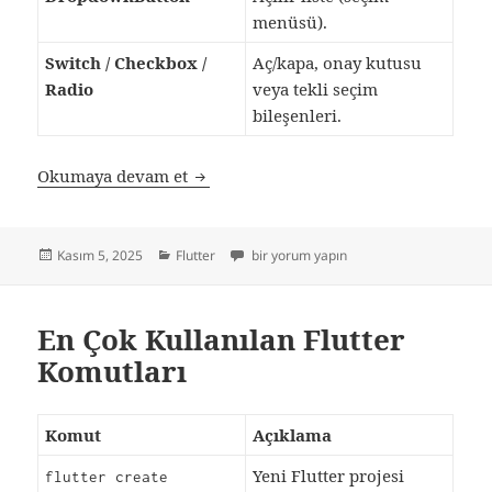
menüsü).
Switch / Checkbox /
Aç/kapa, onay kutusu
Radio
veya tekli seçim
bileşenleri.
Flutter Terimleri Sözlüğü (İngilizce 
Okumaya devam et
Yayın
Kategoriler
Flutter Terimleri Sözlüğü (İngilizce → Tü
Kasım 5, 2025
Flutter
bir yorum yapın
tarihi
En Çok Kullanılan Flutter
Komutları
Komut
Açıklama
Yeni Flutter projesi
flutter create