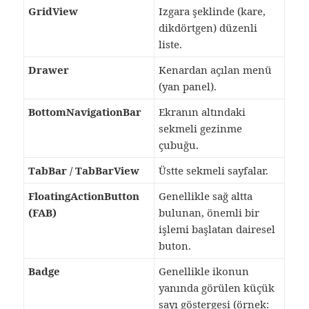
GridView
Izgara şeklinde (kare,
dikdörtgen) düzenli
liste.
Drawer
Kenardan açılan menü
(yan panel).
BottomNavigationBar
Ekranın altındaki
sekmeli gezinme
çubuğu.
TabBar / TabBarView
Üstte sekmeli sayfalar.
FloatingActionButton
Genellikle sağ altta
(FAB)
bulunan, önemli bir
işlemi başlatan dairesel
buton.
Badge
Genellikle ikonun
yanında görülen küçük
sayı göstergesi (örnek: