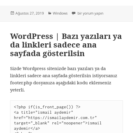
Yayın
Kategoriler
ZXHN H267A V1.0 V1.0.1_TRT21 Por
Ağustos 27, 2019
Windows
bir yorum yapın
tarihi
WordPress | Bazı yazıları ya
da linkleri sadece ana
sayfada gösterilsin
Sizde Wordpress sitenizde bazı yazıları ya da
linkleri sadece ana sayfada gösterilsin istiyorsanız
footer.php dosyanıza aşağıdaki kodu eklemeniz
yeterli.
<?php if(is_front_page()) ?>

<a title="ismail aydemir" 
href="https://ismailaydemir.com.tr" 
target="_blank" rel="noopener">ismail 
aydemir</a>
