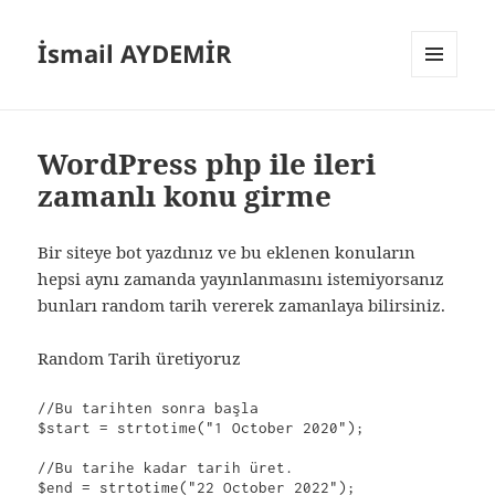
İsmail AYDEMİR
MENÜ
VE
BILEŞENLER
WordPress php ile ileri
zamanlı konu girme
Bir siteye bot yazdınız ve bu eklenen konuların
hepsi aynı zamanda yayınlanmasını istemiyorsanız
bunları random tarih vererek zamanlaya bilirsiniz.
Random Tarih üretiyoruz
//Bu tarihten sonra başla

$start = strtotime("1 October 2020");

//Bu tarihe kadar tarih üret.

$end = strtotime("22 October 2022");
