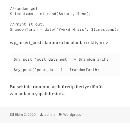
//random gel

$timestamp = mt_rand($start, $end);

//Print it out.

$randomTarih = date("Y-m-d H:i:s", $timestamp);
wp_insert_post alanımıza bu alanları ekliyoruz
$my_post['post_date_gmt'] = $randomTarih;

$my_post['post_date'] = $randomTarih;
Bu şekilde random tarih üretip ileriye dönük
zamanlama yapabilirsiniz.
Yayın
Yazar
Kategoriler
Ekim 2, 2020
admin
Wordpress
tarihi