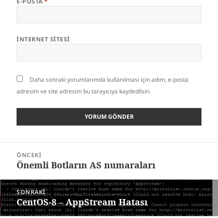
E-POSTA
*
İNTERNET SITESI
Daha sonraki yorumlarımda kullanılması için adım, e-posta
adresim ve site adresim bu tarayıcıya kaydedilsin.
Yazı
ÖNCEKI
gezinmesi
Önemli Botların AS numaraları
Önceki
yazı:
SONRAKI
CentOS-8 – AppStream Hatası
Sonraki
yazı: