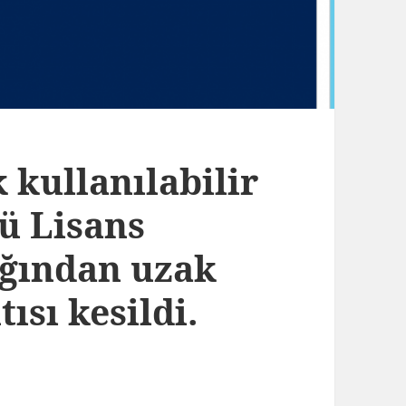
 kullanılabilir
ü Lisans
ğından uzak
sı kesildi.