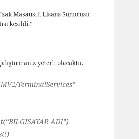
r Uzak Masaüstü Lisans Sunucusu
sı kesildi.”
alıştırmanız yeterli olacaktır.
IMV2/TerminalServices”
ist(“BILGISAYAR ADI”)
t()