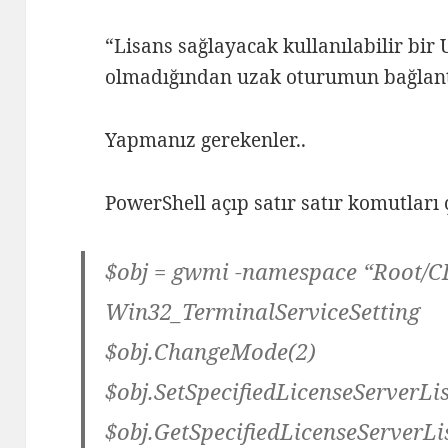
“Lisans sağlayacak kullanılabilir bi
olmadığından uzak oturumun bağlantı
Yapmanız gerekenler..
PowerShell açıp satır satır komutları ç
$obj = gwmi -namespace “Root/C
Win32_TerminalServiceSetting
$obj.ChangeMode(2)
$obj.SetSpecifiedLicenseServerL
$obj.GetSpecifiedLicenseServerLis