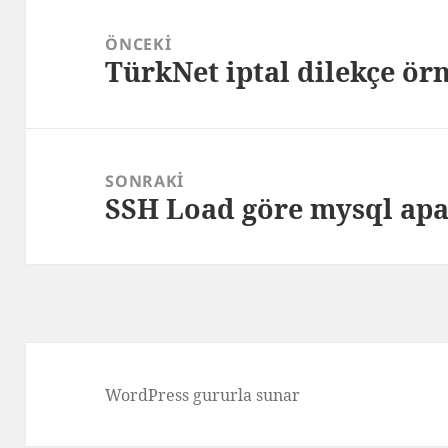
Yazı
gezinmesi
ÖNCEKI
TürkNet iptal dilekçe ör
Önceki
yazı:
SONRAKI
SSH Load göre mysql apa
Sonraki
yazı:
WordPress gururla sunar