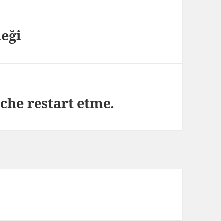
neği
che restart etme.