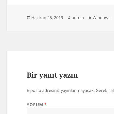
Yayın
Yazar
Kategorile
Haziran 25, 2019
admin
Windows
tarihi
Bir yanıt yazın
E-posta adresiniz yayınlanmayacak.
Gerekli a
YORUM
*