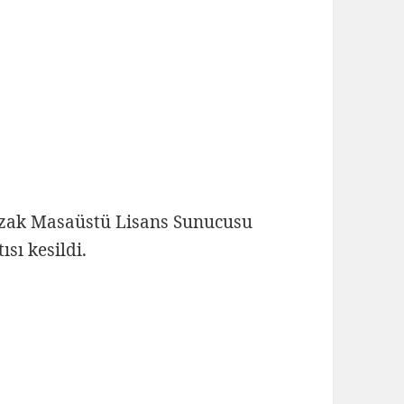
 Uzak Masaüstü Lisans Sunucusu
sı kesildi.
.