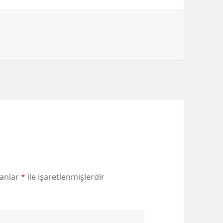
r
lanlar
*
ile işaretlenmişlerdir