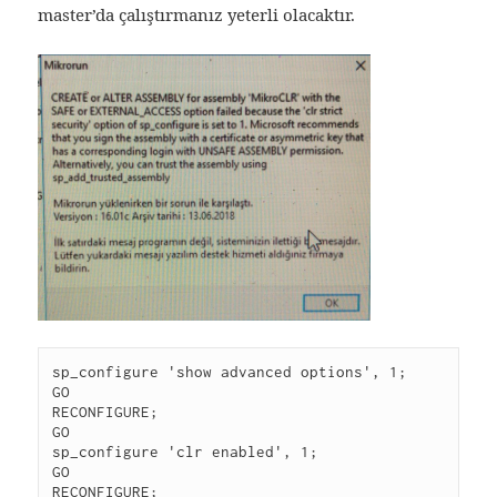
master’da çalıştırmanız yeterli olacaktır.
sp_configure 'show advanced options', 1;

GO

RECONFIGURE;

GO

sp_configure 'clr enabled', 1;

GO

RECONFIGURE;
