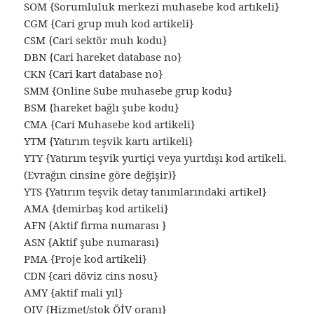
SOM {Sorumluluk merkezi muhasebe kod artıkeli}
CGM {Cari grup muh kod artikeli}
CSM {Cari sektör muh kodu}
DBN {Cari hareket database no}
CKN {Cari kart database no}
SMM {Online Sube muhasebe grup kodu}
BSM {hareket bağlı şube kodu}
CMA {Cari Muhasebe kod artikeli}
YTM {Yatırım teşvik kartı artikeli}
YTY {Yatırım teşvik yurtiçi veya yurtdışı kod artikeli.
(Evrağın cinsine göre değişir)}
YTS {Yatırım teşvik detay tanımlarındaki artikel}
AMA {demirbaş kod artikeli}
AFN {Aktif firma numarası }
ASN {Aktif şube numarası}
PMA {Proje kod artikeli}
CDN {cari döviz cins nosu}
AMY {aktif mali yıl}
OIV {Hizmet/stok ÖİV oranı}