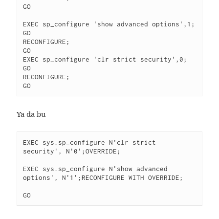
GO

EXEC sp_configure 'show advanced options',1;

GO

RECONFIGURE;

GO

EXEC sp_configure 'clr strict security',0;

GO

RECONFIGURE;

GO
Ya da bu
EXEC sys.sp_configure N'clr strict 
security', N'0';OVERRIDE;

EXEC sys.sp_configure N'show advanced 
options', N'1';RECONFIGURE WITH OVERRIDE;

GO