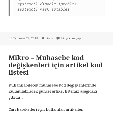
systemctl disable iptables

systemctl mask iptables
Yayın
Kategoriler
Centos 7 iptables kapatma için
Temmuz 27, 2018
Linux
bir yorum yapın
tarihi
Mikro – Muhasebe kod
değişkenleri için artikel kod
listesi
Kullanılabilecek muhasebe kod değişkenlerinde
kullanılabilecek güncel artikel listemiz aşağıdaki
gibidir ;
Cari hareketleri için kullanılan artikeller.