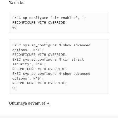
Ya da bu
EXEC sp_configure 'clr enabled', 1;

RECONFIGURE WITH OVERRIDE;

GO
EXEC sys.sp_configure N’show advanced 
options’, N’1′;

RECONFIGURE WITH OVERRIDE;

EXEC sys.sp_configure N’clr strict 
security’, N’0′;

RECONFIGURE WITH OVERRIDE;

EXEC sys.sp_configure N’show advanced 
options’, N’0′;

RECONFIGURE WITH OVERRIDE;

GO
Mikro Run / Junp / FLY MikroCLR hata
Okumaya devam et