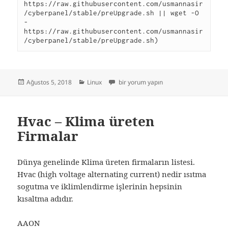
https://raw.githubusercontent.com/usmannasir
/cyberpanel/stable/preUpgrade.sh || wget -O 
- 
https://raw.githubusercontent.com/usmannasir
/cyberpanel/stable/preUpgrade.sh)
Yayın
Kategoriler
Cyber Panel Güncelleme için
Ağustos 5, 2018
Linux
bir yorum yapın
tarihi
Hvac – Klima üreten
Firmalar
Dünya genelinde Klima üreten firmaların listesi.
Hvac (high voltage alternating current) nedir ısıtma
sogutma ve iklimlendirme işlerinin hepsinin
kısaltma adıdır.
AAON