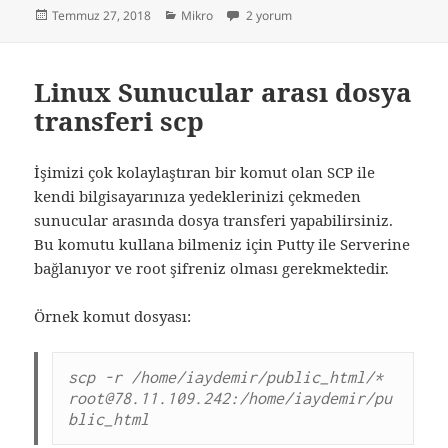
Yayın
Kategoriler
Mikro Run / Junp / FLY MikroCLR hatas
Temmuz 27, 2018
Mikro
2 yorum
tarihi
Linux Sunucular arası dosya
transferi scp
İşimizi çok kolaylaştıran bir komut olan SCP ile
kendi bilgisayarınıza yedeklerinizi çekmeden
sunucular arasında dosya transferi yapabilirsiniz.
Bu komutu kullana bilmeniz için Putty ile Serverine
bağlanıyor ve root şifreniz olması gerekmektedir.
Örnek komut dosyası:
scp -r /home/iaydemir/public_html/* 
root@78.11.109.242
:/home/iaydemir/pu
blic_html