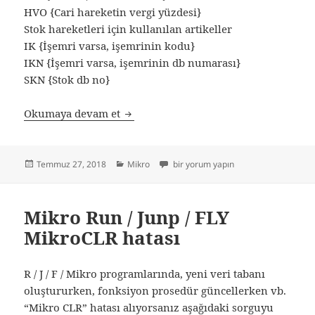
HVO {Cari hareketin vergi yüzdesi}
Stok hareketleri için kullanılan artikeller
IK {İşemri varsa, işemrinin kodu}
IKN {İşemri varsa, işemrinin db numarası}
SKN {Stok db no}
Mikro – Muhasebe kod değişkenleri için
Okumaya devam et
Yayın
Kategoriler
Mikro – Muhasebe kod değişkenleri için
Temmuz 27, 2018
Mikro
bir yorum yapın
tarihi
Mikro Run / Junp / FLY
MikroCLR hatası
R / J / F / Mikro programlarında, yeni veri tabanı
oluştururken, fonksiyon prosedür güncellerken vb.
“Mikro CLR” hatası alıyorsanız aşağıdaki sorguyu