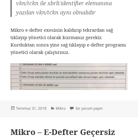
vkn/tckn ile xbrli:identifier elemanına
yazılan vkn/tckn aynı olmalıdır
Mikro e-defter exesinin kaldırıp tekrardan sağ
tıklayıp yönetici olarak kurmanız gerekir.
Kurduktan sonra yine sağ tıklayıp e-defter programı
yönetici olarak çalıştırınız.
Yayın
Kategoriler
Mikro – E-defter vkn/tckn ile xbrli:iden
Temmuz 31, 2018
Mikro
bir yorum yapın
tarihi
Mikro – E-Defter Geçersiz