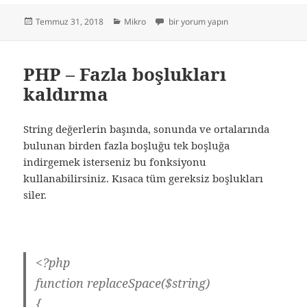
Yayın
Kategoriler
Mikro – E-Defter Geçersiz karakter uy
Temmuz 31, 2018
Mikro
bir yorum yapın
tarihi
PHP – Fazla boşlukları
kaldırma
String değerlerin başında, sonunda ve ortalarında
bulunan birden fazla boşluğu tek boşluğa
indirgemek isterseniz bu fonksiyonu
kullanabilirsiniz. Kısaca tüm gereksiz boşlukları
siler.
<?php
function replaceSpace($string)
{