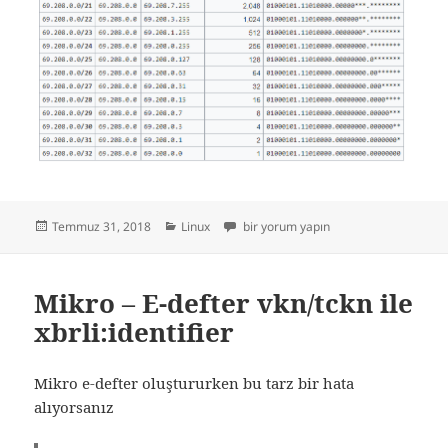
Yayın
Kategoriler
İP – Block bazında ip listesi ve banlam
Temmuz 31, 2018
Linux
bir yorum yapın
tarihi
Mikro – E-defter vkn/tckn ile
xbrli:identifier
Mikro e-defter oluştururken bu tarz bir hata
alıyorsanız