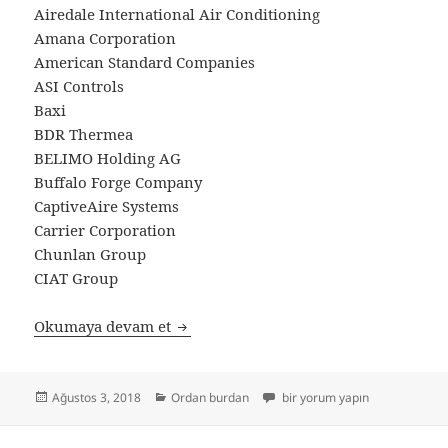
Airedale International Air Conditioning
Amana Corporation
American Standard Companies
ASI Controls
Baxi
BDR Thermea
BELIMO Holding AG
Buffalo Forge Company
CaptiveAire Systems
Carrier Corporation
Chunlan Group
CIAT Group
Hvac – Klima üreten Firmalar
Okumaya devam et
Yayın
Kategoriler
Hvac – Klima üreten Firmalar i
Ağustos 3, 2018
Ordan burdan
bir yorum yapın
tarihi