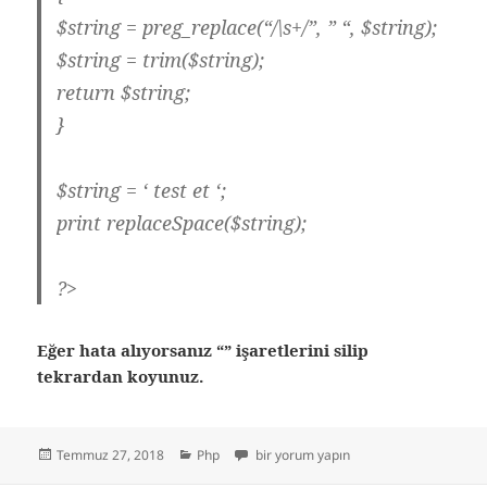
$string = preg_replace(“/\s+/”, ” “, $string);
$string = trim($string);
return $string;
}
$string = ‘ test et ‘;
print replaceSpace($string);
?>
Eğer hata alıyorsanız “” işaretlerini silip
tekrardan koyunuz.
Yayın
Kategoriler
PHP – Fazla boşlukları kaldırma için
Temmuz 27, 2018
Php
bir yorum yapın
tarihi